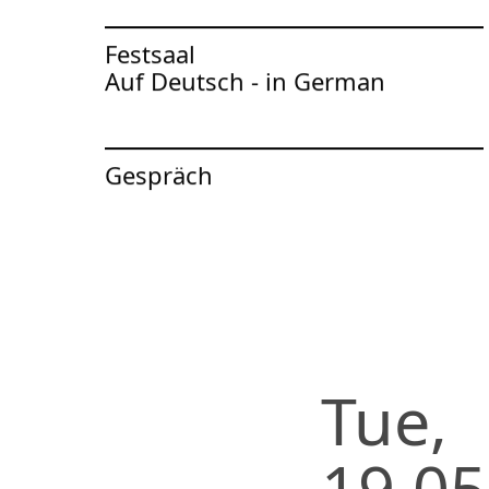
Festsaal
Auf Deutsch - in German
To the artist page of
Gespräch
Tue,
19.05