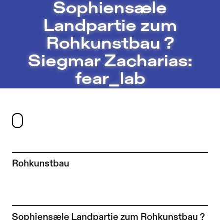
Sophiensæle Landpartie zum Rohkunstbau ? Siegmar Zach
Sophiensæle
Jump to Program
Landpartie zum
Jump to Current
Rohkunstbau ?
Jump to Pages
Siegmar Zacharias:
fear_lab
Rohkunstbau
To the artist page of
Sophiensæle Landpartie zum Rohkunstbau ?