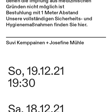
denen die Impfung aus medizinischen
Gründen nicht möglich ist
Bestuhlung mit 1 Meter Abstand
Unsere vollständigen Sicherheits- und
Hygienemaßnahmen finden Sie hier.
Zur Künstler*in-Seite von
Suvi Kemppainen + Josefine Mühle
So, 19.12.21
19:30
Sa, 18.12.21