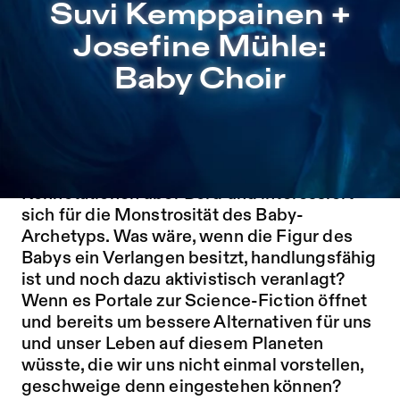
Suvi Kemppainen + Josefine Mühle: Baby Choir – Sophien
Suvi Kemppainen +
Zu Programm springen
Josefine Mühle:
Zu Aktuelles springen
Baby Choir
Zu Seiten springen
Unschuldig, niedlich, abhängig –
Baby Choir
wirft gesellschaftlich anerkannte Baby-
Konnotationen über Bord und interessiert
sich für die Monstrosität des Baby-
Archetyps. Was wäre, wenn die Figur des
Babys ein Verlangen besitzt, handlungsfähig
ist und noch dazu aktivistisch veranlagt?
Wenn es Portale zur Science-Fiction öffnet
und bereits um bessere Alternativen für uns
und unser Leben auf diesem Planeten
wüsste, die wir uns nicht einmal vorstellen,
geschweige denn eingestehen können?