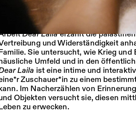
ein Modell seines Elternhauses im pal
Flüchtlingslager Yarmouk in Damaskus.
tourende und mit dem ZKB Audience 
Arbeit
Dear Laila
erzählt die palästine
Vertreibung und Widerständigkeit anh
Familie. Sie untersucht, wie Krieg und E
häusliche Umfeld und in den öffentlic
Dear Laila
ist eine intime und interaktiv
eine*r Zuschauer*in zu einem bestimmt
kann. Im Nacherzählen von Erinnerunge
und Objekten versucht sie, diesen mitt
Leben zu erwecken.