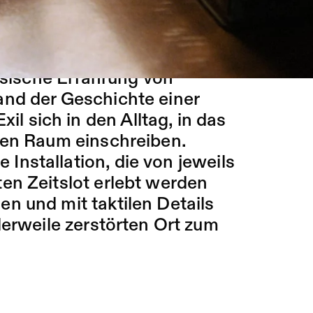
ästinensischen
 Die seit 2022 weltweit
Award 2023 ausgezeichnete
nsische Erfahrung von
and der Geschichte einer
xil sich in den Alltag, in das
hen Raum einschreiben.
e Installation, die von jeweils
en Zeitslot erlebt werden
n und mit taktilen Details
lerweile zerstörten Ort zum