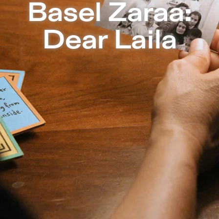
 Freies Theater in Berlin
Basel Zaraa:
Dear Laila
„Liebe Laila, du bist jetzt fünf und has
wo ich aufgewachsen bin und warum wir
Hier versuche ich, dir eine Antwort zu 
Die Idee zu
Dear Laila
entstand, als Ba
ihn nach dem Zuhause seiner Kindheit f
dorthin reisen konnte, beschloss er, es