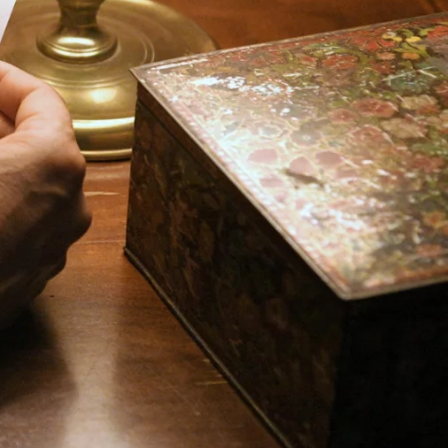
t angefangen, mich zu fragen,
 nicht dorthin fahren können.
geben.“
sel Zaraas fünfjährige Tochter
ragte. Da er nicht mit ihr
 zu ihr zu bringen – und baute