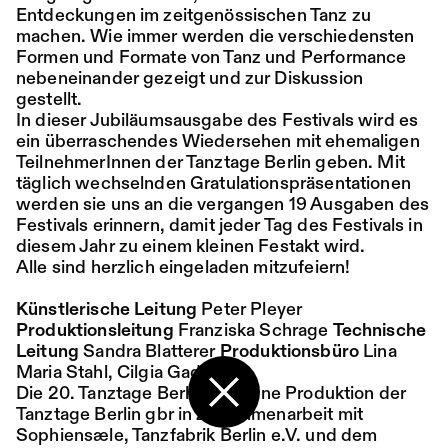
Entdeckungen im zeitgenössischen Tanz zu
machen. Wie immer werden die verschiedensten
Ort:
Sa,
19:00
Festsaal
Formen und Formate von Tanz und Performance
15.08.
Mohamed Toukabri:
nebeneinander gezeigt und zur Diskussion
Every-Body-Knows-
gestellt.
In dieser Jubiläumsausgabe des Festivals wird es
What-Tomorrow-
ein überraschendes Wiedersehen mit ehemaligen
TeilnehmerInnen der Tanztage Berlin geben. Mit
Brings-And-We-All-
täglich wechselnden Gratulationspräsentationen
Know-What-
werden sie uns an die vergangen 19 Ausgaben des
Festivals erinnern, damit jeder Tag des Festivals in
Happened-Yesterday
diesem Jahr zu einem kleinen Festakt wird.
Alle sind herzlich eingeladen mitzufeiern!
Tanz im August 2026
Künstlerische Leitung
Peter Pleyer
Produktionsleitung
Franziska Schrage
Technische
Tanz
Ticket
Leitung
Sandra Blatterer
Produktionsbüro
Lina
Maria Stahl, Cilgia Gadola
Ort:
So,
18:00
Festsaal
Die 20. Tanztage Berlin sind eine Produktion der
16.08.
Mohamed Toukabri:
Tanztage Berlin gbr in Zusammenarbeit mit
Zurück zur Startseite
Sophiensæle, Tanzfabrik Berlin e.V. und dem
Every-Body-Knows-