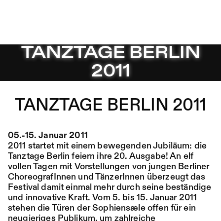
TANZTAGE BERLIN 2011 – Sophiensæle | Freies Theater 
TANZTAGE BERLIN
Zu Programm springen
Programm
Saison 26/27
2011
Zu Aktuelles springen
Ort:
Fr,
19:00
Festsaal
14.08.
Mohamed Toukabri:
Zu Seiten springen
TANZTAGE BERLIN 2011
Every-Body-Knows-
What-Tomorrow-
05.-15. Januar 2011
Brings-And-We-All-
2011 startet mit einem bewegenden Jubiläum: die
Know-What-
Tanztage Berlin feiern ihre 20. Ausgabe! An elf
vollen Tagen mit Vorstellungen von jungen Berliner
Happened-Yesterday
ChoreografInnen und TänzerInnen überzeugt das
Festival damit einmal mehr durch seine beständige
und innovative Kraft. Vom 5. bis 15. Januar 2011
Tanz im August 2026
stehen die Türen der Sophiensæle offen für ein
neugieriges Publikum, um zahlreiche
Tanz
Ticket