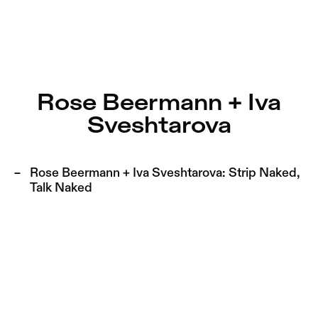
Rose Beermann + Iva Sveshtarova – Sophiensæle | Freies
Aktuell
Nestervals Eldorado
Zu Programm springen
Jobs
Rose Beermann + Iva
Zu Aktuelles springen
Sveshtarova
Jubiläumssaison
Zu Seiten springen
2025/26
Rose Beermann + Iva Sveshtarova:
Strip Naked,
Talk Naked