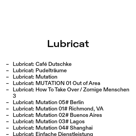
Lubricat – Sophiensæle | Freies Theater in Berlin
Current
Nestervals Eldorado
Jump to Program
Jobs
Lubricat
Jump to Current
Jubiläumssaison
Jump to Pages
2025/26
Lubricat:
Café Dutschke
Lubricat:
Pudelträume
Lubricat:
Mutation
Lubricat:
MUTATION 01 Out of Area
Lubricat:
How To Take Over / Zornige Menschen
3
Lubricat:
Mutation 05# Berlin
Lubricat:
Mutation 01# Richmond, VA
Lubricat:
Mutation 02# Buenos Aires
Lubricat:
Mutation 03# Lagos
Lubricat:
Mutation 04# Shanghai
Lubricat:
Einfache Dienstleistung