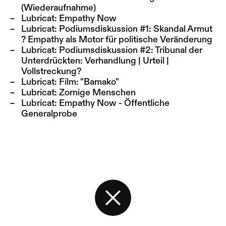
(Wiederaufnahme)
Lubricat:
Empathy Now
Lubricat:
Podiumsdiskussion #1: Skandal Armut
? Empathy als Motor für politische Veränderung
Lubricat:
Podiumsdiskussion #2: Tribunal der
Unterdrückten: Verhandlung | Urteil |
Vollstreckung?
Lubricat:
Film: "Bamako"
Lubricat:
Zornige Menschen
Lubricat:
Empathy Now - Öffentliche
Generalprobe
Back to the start page