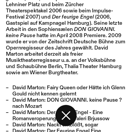
Lehniner Platz und beim Zürcher
Theaterspektakel 2006 sowie beim Impulse-
Festival 2007) und
Der feurige Engel
(2006,
Gastspiel auf Kampnagel Hamburg). Seine letzte
Arbeit in den Sophiensælen
DON GIOVANNI.
keine Pause
hatte im April 2008 Premiere. 2009
wurde er von der Zeitschrift Deutsche Bühne zum
Opernregisseur des Jahres gewählt. David
Marton arbeitet derzeit als freier
Musiktheaterregisseur u.a. an der Volksbühne
und Schaubühne Berlin, Thalia Theater Hamburg
sowie am Wiener Burgtheater.
David Marton:
Fairy Queen oder Hätte ich Glenn
Gould nicht kennen gelernt
David Marton:
DON GIOVANNI. keine Pause ?
nach Mozart
David Marton:
Der feurige Engel - Eine
Romanveroperung - nach Valeri Brjussow
Zurück zur Startseite
David Marton:
Nackt entblößt, sogar
David Marton:
Der Feurige Engel Eine