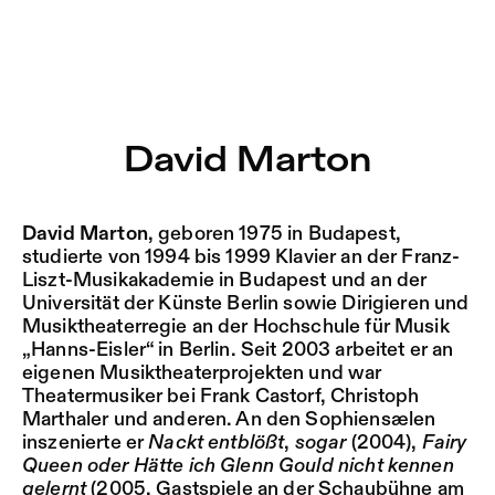
David Marton – Sophiensæle | Freies Theater in Berlin
Aktuell
Nestervals Eldorado
Zu Programm springen
Jobs
David Marton
Zu Aktuelles springen
Jubiläumssaison
Zu Seiten springen
2025/26
David Marton
, geboren 1975 in Budapest,
studierte von 1994 bis 1999 Klavier an der Franz-
Liszt-Musikakademie in Budapest und an der
Universität der Künste Berlin sowie Dirigieren und
Musiktheaterregie an der Hochschule für Musik
„Hanns-Eisler“ in Berlin. Seit 2003 arbeitet er an
eigenen Musiktheaterprojekten und war
Theatermusiker bei Frank Castorf, Christoph
Marthaler und anderen. An den Sophiensælen
inszenierte er
Nackt entblößt
,
sogar
(2004),
Fairy
Queen oder Hätte ich Glenn Gould nicht kennen
gelernt
(2005, Gastspiele an der Schaubühne am