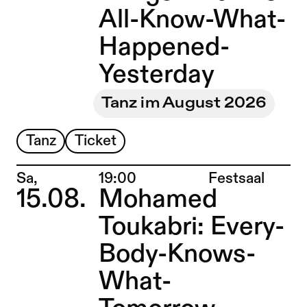
All-Know-What-
Happened-
Yesterday
Tanz im August 2026
Tanz
Ticket
Ort:
Sa,
19:00
Festsaal
15.08.
Mohamed
Toukabri: Every-
Body-Knows-
What-