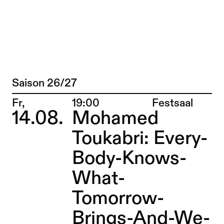
Enskat & Jansen – Sophiensæle | Freies
Zu Programm springen
Saison 26/27
Programm
Zu Aktuelles springen
Ort:
Fr,
19:00
Festsaal
14.08.
Mohamed
Zu Seiten springen
Toukabri: Every-
Body-Knows-
What-
Tomorrow-
Brings-And-We-