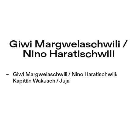
Giwi Margwelaschwili / Nino Haratischwili – Sophiensæle 
Aktuell
Nestervals Eldorado
Zu Programm springen
Jobs
Giwi Margwelaschwili /
Zu Aktuelles springen
Nino Haratischwili
Jubiläumssaison
Zu Seiten springen
2025/26
Giwi Margwelaschwili / Nino Haratischwili:
Kapitän Wakusch / Juja