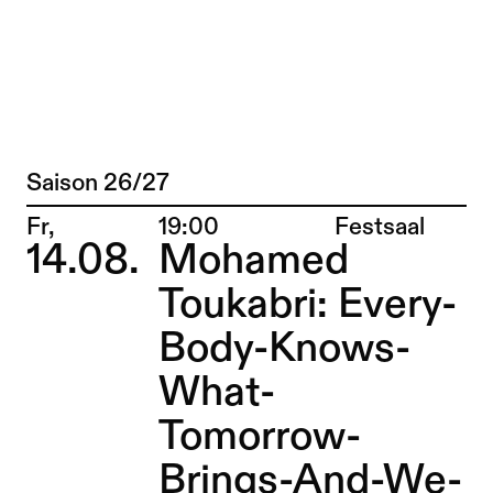
Nisha Sajnani – Sophiensæle | Freies T
Zu Programm springen
Saison 26/27
Programm
Zu Aktuelles springen
Ort:
Fr,
19:00
Festsaal
14.08.
Mohamed
Zu Seiten springen
Toukabri: Every-
Body-Knows-
What-
Tomorrow-
Brings-And-We-