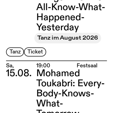
All-Know-What-
Happened-
Yesterday
Tanz im August 2026
Tanz
Ticket
Ort:
Sa,
19:00
Festsaal
15.08.
Mohamed
Toukabri: Every-
Body-Knows-
What-