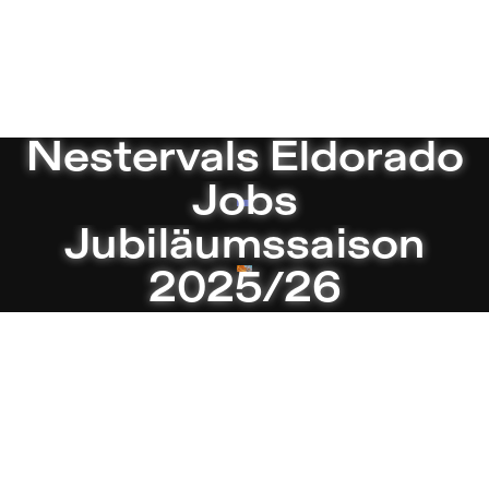
heater in Berlin
Aktuell
Nestervals Eldorado
Jobs
Jubiläumssaison
2025/26