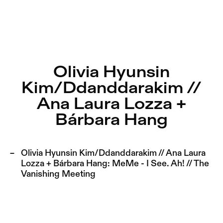
Olivia Hyunsin Kim/Ddanddarakim // Ana Laura Lozza + B
Aktuell
Nestervals Eldorado
Zu Programm springen
Jobs
Olivia Hyunsin
Zu Aktuelles springen
Kim/Ddanddarakim //
Jubiläumssaison
Zu Seiten springen
Ana Laura Lozza +
2025/26
Bárbara Hang
Olivia Hyunsin Kim/Ddanddarakim // Ana Laura
Lozza + Bárbara Hang:
MeMe - I See. Ah! // The
Vanishing Meeting