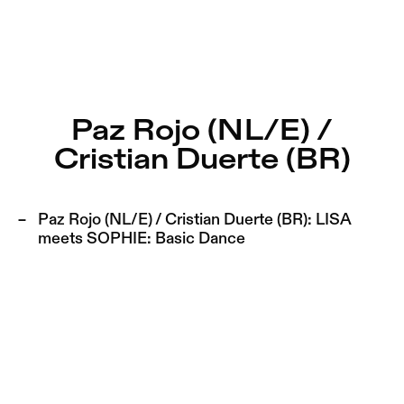
Paz Rojo (NL/E) / Cristian Duerte (BR) – Sophiensæle | Fr
Aktuell
Nestervals Eldorado
Zu Programm springen
Jobs
Paz Rojo (NL/E) /
Zu Aktuelles springen
Cristian Duerte (BR)
Jubiläumssaison
Zu Seiten springen
2025/26
Paz Rojo (NL/E) / Cristian Duerte (BR):
LISA
meets SOPHIE: Basic Dance