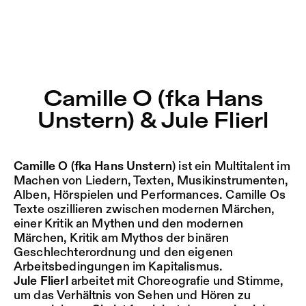
Camille O (fka Hans Unstern) & Jule Flierl – Sophiensæle 
Aktuell
Nestervals Eldorado
Zu Programm springen
Jobs
Camille O (fka Hans
Zu Aktuelles springen
Unstern) & Jule Flierl
Jubiläumssaison
Zu Seiten springen
2025/26
Camille O (fka Hans Unstern
) ist ein Multitalent im
Machen von Liedern, Texten, Musikinstrumenten,
Alben, Hörspielen und Performances. Camille Os
Texte oszillieren zwischen modernen Märchen,
einer Kritik an Mythen und den modernen
Märchen, Kritik am Mythos der binären
Geschlechterordnung und den eigenen
Arbeitsbedingungen im Kapitalismus.
Jule Flierl
arbeitet mit Choreografie und Stimme,
um das Verhältnis von Sehen und Hören zu