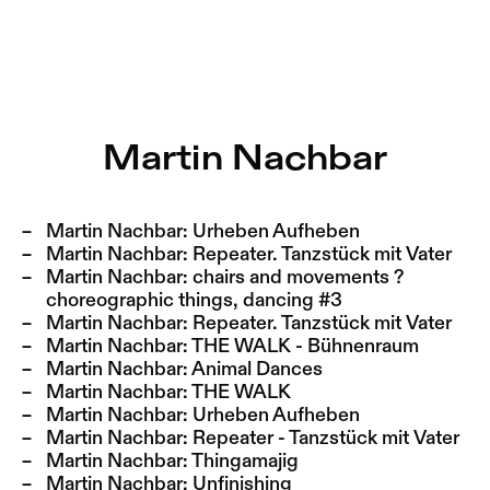
Martin Nachbar – Sophiensæle | Freies Theater in Berlin
Current
Nestervals Eldorado
Jump to Program
Jobs
Martin Nachbar
Jump to Current
Jubiläumssaison
Jump to Pages
2025/26
Martin Nachbar:
Urheben Aufheben
Martin Nachbar:
Repeater. Tanzstück mit Vater
Martin Nachbar:
chairs and movements ?
choreographic things, dancing #3
Martin Nachbar:
Repeater. Tanzstück mit Vater
Martin Nachbar:
THE WALK - Bühnenraum
Martin Nachbar:
Animal Dances
Martin Nachbar:
THE WALK
Martin Nachbar:
Urheben Aufheben
Martin Nachbar:
Repeater - Tanzstück mit Vater
Martin Nachbar:
Thingamajig
Martin Nachbar:
Unfinishing