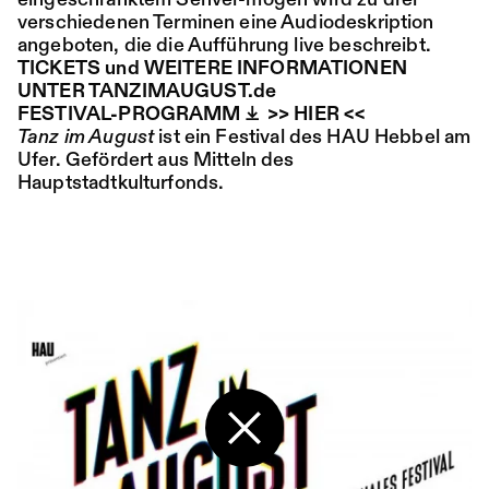
eingeschränktem Sehver-mögen wird zu drei
verschiedenen Terminen eine Audiodeskription
angeboten, die die Aufführung live beschreibt.
Ort:
Sa,
19:00
Festsaal
TICKETS und WEITERE INFORMATIONEN
15.08.
Mohamed Toukabri:
UNTER TANZIMAUGUST.de
Every-Body-Knows-
FESTIVAL-PROGRAMM
>> HIER <<
Tanz im August
ist ein Festival des HAU Hebbel am
What-Tomorrow-
Ufer. Gefördert aus Mitteln des
Brings-And-We-All-
Hauptstadtkulturfonds.
Know-What-
Happened-Yesterday
Tanz im August 2026
Tanz
Ticket
Ort:
So,
18:00
Festsaal
16.08.
Mohamed Toukabri:
Zurück zur Startseite
Every-Body-Knows-