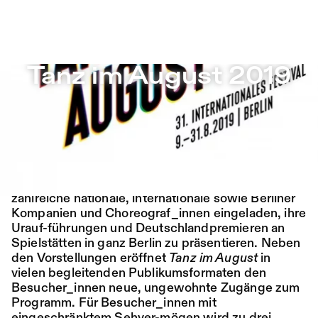
Tanz im August 2019 – Sophiensæle | Freies Theater in B
Tanz im August 2019
Zu Programm springen
Programm
Saison 26/27
Zu Aktuelles springen
Ort:
Fr,
19:00
Festsaal
Tanz im August 2019
14.08.
Mohamed Toukabri:
Zu Seiten springen
Every-Body-Knows-
AUGUST 09 - 31
What-Tomorrow-
Zur 31. Ausgabe von
Tanz im August
werden
Brings-And-We-All-
zahlreiche nationale, internationale sowie Berliner
Kompanien und Choreograf_innen eingeladen, ihre
Know-What-
Urauf-führungen und Deutschlandpremieren an
Spielstätten in ganz Berlin zu präsentieren. Neben
Happened-Yesterday
den Vorstellungen eröffnet
Tanz im August
in
vielen begleitenden Publikumsformaten den
Tanz im August 2026
Besucher_innen neue, ungewohnte Zugänge zum
Programm. Für Besucher_innen mit
Tanz
Ticket