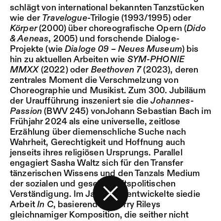
schlägt von international bekannten Tanzstücken
wie der
Travelogue
-Trilogie (1993/1995) oder
Körper
(2000) über choreografische Opern (
Dido
& Aeneas
, 2005) und forschende Dialoge-
Projekte (wie
Dialoge 09 – Neues Museum
) bis
hin zu aktuellen Arbeiten wie
SYM-PHONIE
MMXX
(2022) oder
Beethoven 7
(2023), deren
zentrales Moment die Verschmelzung von
Choreographie und Musikist. Zum 300. Jubiläum
der Uraufführung inszeniert sie die
Johannes-
Passion
(BWV 245) vonJohann Sebastian Bach im
Frühjahr 2024 als eine universelle, zeitlose
Erzählung über diemenschliche Suche nach
Wahrheit, Gerechtigkeit und Hoffnung auch
jenseits ihres religiösen Ursprungs. Parallel
engagiert Sasha Waltz sich für den Transfer
tänzerischen Wissens und den Tanzals Medium
der sozialen und gesellschaftspolitischen
Verständigung. Im Jahr 2021 entwickelte siedie
Arbeit
In C
, basierend auf Terry Rileys
Zurück zur Startseite
gleichnamiger Komposition, die seither nicht