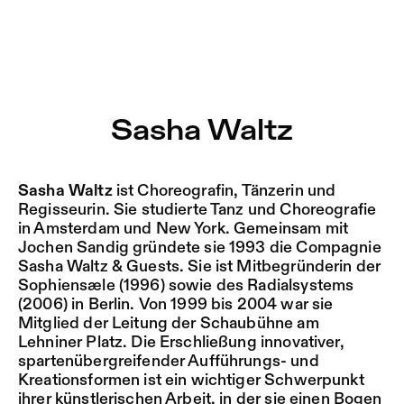
Sasha Waltz – Sophiensæle | Freies Theater in Berlin
Aktuell
Nestervals Eldorado
Zu Programm springen
Jobs
Sasha Waltz
Zu Aktuelles springen
Jubiläumssaison
Zu Seiten springen
2025/26
Sasha Waltz
ist Choreografin, Tänzerin und
Regisseurin. Sie studierte Tanz und Choreografie
in Amsterdam und New York. Gemeinsam mit
Jochen Sandig gründete sie 1993 die Compagnie
Sasha Waltz & Guests. Sie ist Mitbegründerin der
Sophiensæle (1996) sowie des Radialsystems
(2006) in Berlin. Von 1999 bis 2004 war sie
Mitglied der Leitung der Schaubühne am
Lehniner Platz. Die Erschließung innovativer,
spartenübergreifender Aufführungs- und
Kreationsformen ist ein wichtiger Schwerpunkt
ihrer künstlerischen Arbeit, in der sie einen Bogen