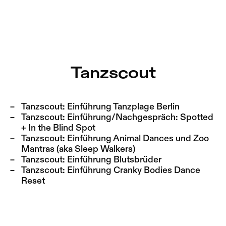
Tanzscout – Sophiensæle | Freies Theater in Berlin
Aktuell
Nestervals Eldorado
Zu Programm springen
Jobs
Tanzscout
Zu Aktuelles springen
Jubiläumssaison
Zu Seiten springen
2025/26
Tanzscout:
Einführung Tanzplage Berlin
Tanzscout:
Einführung/Nachgespräch: Spotted
+ In the Blind Spot
Tanzscout:
Einführung Animal Dances und Zoo
Mantras (aka Sleep Walkers)
Tanzscout:
Einführung Blutsbrüder
Tanzscout:
Einführung Cranky Bodies Dance
Reset