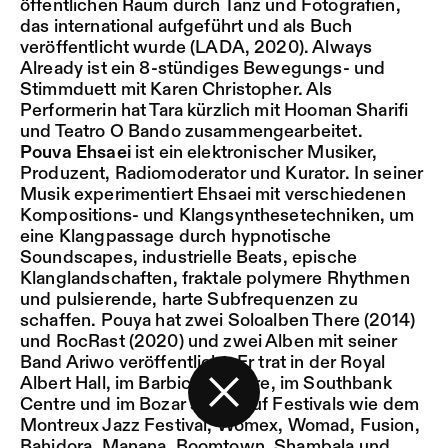
öffentlichen Raum durch Tanz und Fotografien,
das international aufgeführt und als Buch
veröffentlicht wurde (LADA, 2020). Always
Already ist ein 8-stündiges Bewegungs- und
Stimmduett mit Karen Christopher. Als
Performerin hat Tara kürzlich mit Hooman Sharifi
und Teatro O Bando zusammengearbeitet.
Pouva Ehsaei
ist ein elektronischer Musiker,
Produzent, Radiomoderator und Kurator. In seiner
Musik experimentiert Ehsaei mit verschiedenen
Kompositions- und Klangsynthesetechniken, um
eine Klangpassage durch hypnotische
Soundscapes, industrielle Beats, epische
Klanglandschaften, fraktale polymere Rhythmen
und pulsierende, harte Subfrequenzen zu
schaffen. Pouya hat zwei Soloalben There (2014)
und RocRast (2020) und zwei Alben mit seiner
Band Ariwo veröffentlicht. Er trat in der Royal
Albert Hall, im Barbican Centre, im Southbank
Centre und im Bozar sowie auf Festivals wie dem
Zurück zur Startseite
Montreux Jazz Festival, Womex, Womad, Fusion,
Bahidora, Manana, Boomtown, Shambala und