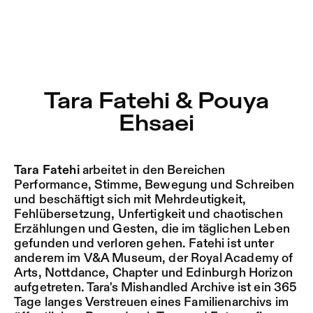
Tara Fatehi & Pouya Ehsaei – Sophiensæle | Freies Theate
Aktuell
Nestervals Eldorado
Zu Programm springen
Jobs
Tara Fatehi & Pouya
Zu Aktuelles springen
Ehsaei
Jubiläumssaison
Zu Seiten springen
2025/26
Tara Fatehi
arbeitet in den Bereichen
Performance, Stimme, Bewegung und Schreiben
und beschäftigt sich mit Mehrdeutigkeit,
Fehlübersetzung, Unfertigkeit und chaotischen
Erzählungen und Gesten, die im täglichen Leben
gefunden und verloren gehen. Fatehi ist unter
anderem im V&A Museum, der Royal Academy of
Arts, Nottdance, Chapter und Edinburgh Horizon
aufgetreten. Tara's Mishandled Archive ist ein 365
Tage langes Verstreuen eines Familienarchivs im