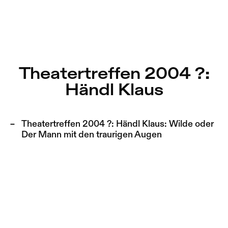
Theatertreffen 2004 ?: Händl Klaus – Sophiensæle | Freie
Aktuell
Nestervals Eldorado
Zu Programm springen
Jobs
Theatertreffen 2004 ?:
Zu Aktuelles springen
Händl Klaus
Jubiläumssaison
Zu Seiten springen
2025/26
Theatertreffen 2004 ?: Händl Klaus:
Wilde oder
Der Mann mit den traurigen Augen