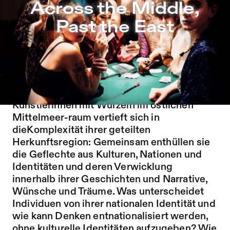
Across the Middle, Past the East – Sophiensæle | Freies 
Across the Middle,
Zu Programm springen
Past the East
Zu Aktuelles springen
Zu Seiten springen
Ein Cabaret mit Schnaps und Musik,
Glamour und schwarzem Humor: Ein
temporäres Kollektiv weiblich-identifizierter
Künstlerinnen mit Wurzeln im östlichen
Mittelmeer-raum vertieft sich in
dieKomplexität ihrer geteilten
Herkunftsregion: Gemeinsam enthüllen sie
die Geflechte aus Kulturen, Nationen und
Identitäten und deren Verwicklung
innerhalb ihrer Geschichten und Narrative,
Wünsche und Träume. Was unterscheidet
Individuen von ihrer nationalen Identität und
wie kann Denken entnationalisiert werden,
ohne kulturelle Identitäten aufzugeben? Wie