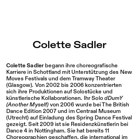
Colette Sadler – Sophiensæle | Freies Theater in Berlin
Aktuell
Nestervals Eldorado
Zu Programm springen
Jobs
Colette Sadler
Zu Aktuelles springen
Jubiläumssaison
Zu Seiten springen
2025/26
Colette Sadler
begann ihre choreografische
Karriere in Schottland mit Unterstützung des New
Moves Festivals und dem Tramway Theater
(Glasgow). Von 2002 bis 2006 konzentrierten
sich ihre Produktionen auf Solostücke und
künstlerische Kollaborationen. Ihr Solo
dDumY
(Another Myself)
von 2006 wurde bei The British
Dance Edition 2007 und im Centraal Museum
(Utrecht) auf Einladung des Spring Dance Festival
gezeigt. Seit 2009 ist sie Residenzkünstlerin bei
Dance 4 in Nottingham. Sie hat bereits 11
Choreographien geschaffen, die international im