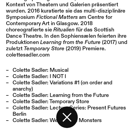
Kontext von Theatern und Galerien präsentiert
wurden. 2016 kuratierte sie das multi-disziplinäre
Symposium
Fictional Matters
am Centre for
Contemporary Art in Glasgow. 2018
choreografierte sie
Ritualien
für das Scottish
Dance Theatre. In den Sophiensælen feierten ihre
Produktionen
Learning from the Future
(2017) und
zuletzt
Temporary Store
(2019) Premiere.
colettesadler.com
Colette Sadler:
Musical
Colette Sadler:
I NOT I
Colette Sadler:
Variations #1 (on order and
anarchy)
Colette Sadler:
Learning from the Future
Colette Sadler:
Temporary Store
Colette Sadler:
Lecture Series: Present Futures
Berlin
Colette Sadler:
We Are The Monsters
Zurück zur Startseite