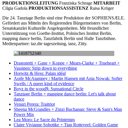
PRODUKTIONSLEITUNG
Franziska Schrage
MITARBEIT
Cilgia Gadola
PRODUKTIONSASSISTENZ
Raisa Kröger
Die 24. Tanztage Berlin sind eine Produktion der SOPHIENSÆLE.
Gefördert aus Mitteln des Regierenden Bürgermeisters von Berlin,
Senatskanzlei Kulturelle Angelegenheiten. Mit freundlicher
Unterstützung von Goethe-Institut, Polnisches Institut Berlin,
mapping dance berlin, Tanzfabrik Berlin und Halle Tanzbühne.
Medienpartner: taz.die tageszeitung, tanz, Zitty.
Dragonetti + Gane + Koppe + Mears-Clarke + Trueheart +
Vassinen:
Strip down to everything
Horwitz & Hess:
Palais idéal
Aoife McAtamney / Martin Hansen mit Ania Nowak:
Softer
Swells / A queer kind of evidence
Boyz in the wood$:
Sunsational Circle
Tanztage Berlin + mapping dance berlin:
Let's talk about
dance
Venuri Perera:
Traitriot
Sheena McGrandles + Zinzi Buchanan:
Steve & Sam's Man
Power Mix
Lea Moro:
Le Sacre du Printemps
Claire Vivianne Sobottke + Tian Rotteveel:
Golden Game