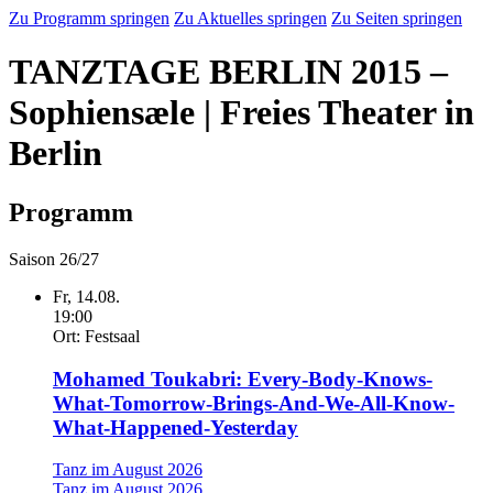
Zu Programm springen
Zu Aktuelles springen
Zu Seiten springen
TANZTAGE BERLIN 2015 –
Sophiensæle | Freies Theater in
Berlin
Programm
Saison 26/27
Fr,
14.08.
19:00
Ort:
Festsaal
Mohamed Toukabri: Every-Body-Knows-
What-Tomorrow-Brings-And-We-All-Know-
What-Happened-Yesterday
Tanz im August 2026
Tanz im August 2026