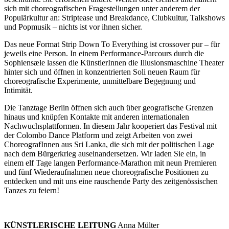
sich mit choreografischen Fragestellungen unter anderem der
Populärkultur an: Striptease und Breakdance, Clubkultur, Talkshows
und Popmusik – nichts ist vor ihnen sicher.
Das neue Format Strip Down To Everything ist crossover pur – für
jeweils eine Person. In einem Performance-Parcours durch die
Sophiensæle lassen die KünstlerInnen die Illusionsmaschine Theater
hinter sich und öffnen in konzentrierten Soli neuen Raum für
choreografische Experimente, unmittelbare Begegnung und
Intimität.
Die Tanztage Berlin öffnen sich auch über geografische Grenzen
hinaus und knüpfen Kontakte mit anderen internationalen
Nachwuchsplattformen. In diesem Jahr kooperiert das Festival mit
der Colombo Dance Platform und zeigt Arbeiten von zwei
ChoreografInnen aus Sri Lanka, die sich mit der politischen Lage
nach dem Bürgerkrieg auseinandersetzen. Wir laden Sie ein, in
einem elf Tage langen Performance-Marathon mit neun Premieren
und fünf Wiederaufnahmen neue choreografische Positionen zu
entdecken und mit uns eine rauschende Party des zeitgenössischen
Tanzes zu feiern!
KÜNSTLERISCHE LEITUNG
Anna Mülter