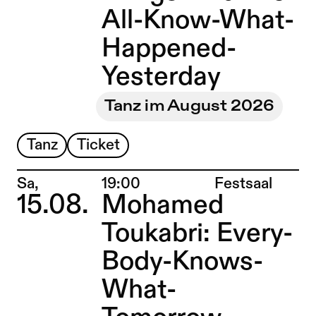
All-Know-What-
Happened-
Yesterday
Tanz im August 2026
Tanz
Ticket
Ort:
Sa,
19:00
Festsaal
15.08.
Mohamed
Toukabri: Every-
Body-Knows-
What-