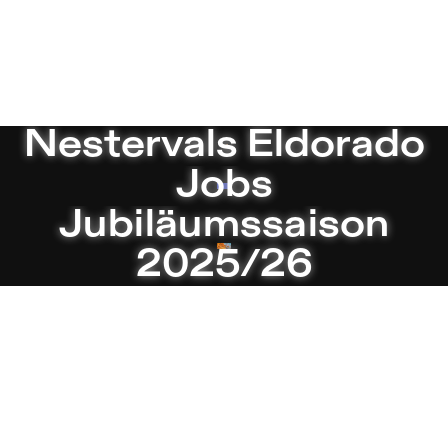
s Theater in Berlin
Aktuell
Nestervals Eldorado
Jobs
Jubiläumssaison
2025/26