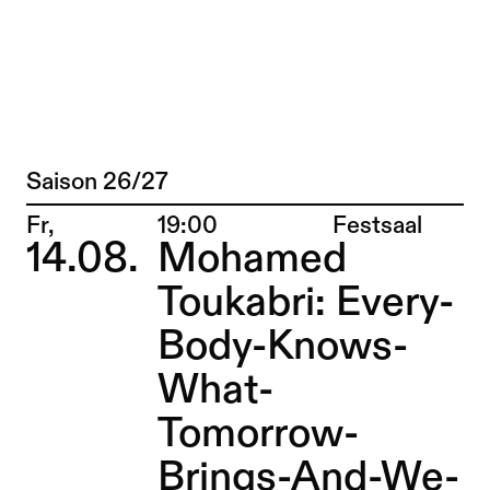
Queering the Crip, Cripping the Queer 
Zu Programm springen
Saison 26/27
Programm
Zu Aktuelles springen
Ort:
Fr,
19:00
Festsaal
14.08.
Mohamed
Zu Seiten springen
Toukabri: Every-
Body-Knows-
What-
Tomorrow-
Brings-And-We-