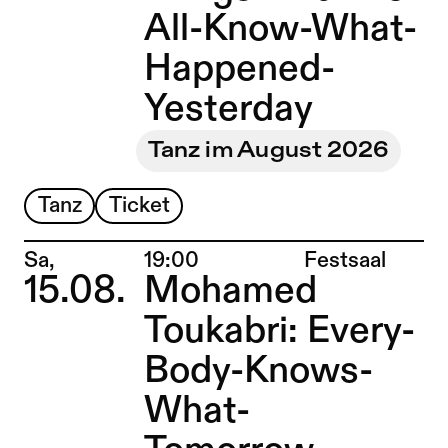
All-Know-What-
Happened-
Yesterday
Tanz im August 2026
Tanz
Ticket
Ort:
Sa,
19:00
Festsaal
15.08.
Mohamed
Toukabri: Every-
Body-Knows-
What-