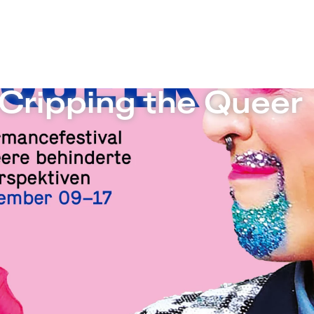
n
 Cripping the Queer
Crip, Cripping
Queer