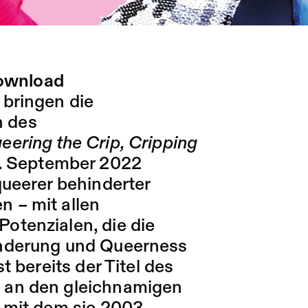
ownload
 bringen die
 des
eering the Crip, Cripping
7. September 2022
queerer behinderter
 – mit allen
otenzialen, die die
inderung und Queerness
t bereits der Titel des
 an den gleichnamigen