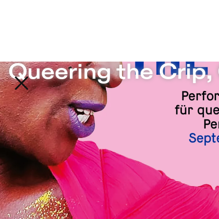
– Sophiensæle | Freies Theater in Berli
Queering the Crip,
Zurück zur Startseite
Queering the 
the 